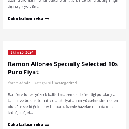
üzümü aroması, her bir pufta ferahlatıcı bir tat sunarak alışılmışın
dışına çıkıyor. Bir…
Daha fazlasını oku
Ekim 26, 2024
Ramón Allones Specially Selected 10s
Puro Fiyat
Yazar:
admin
kategorisi
Uncategorized
Ramón Allones, yüksek kaliteli malzemelerle ürettiği purolarıyla
tanınır ve bu da otomatik olarak fiyatlarının yükselmesine neden
olur. Elle sarıldığı için her bir puro, özenle hazırlanır; bu da ona
kattığı değeri…
Daha fazlasını oku