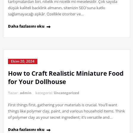
tartışmalardan biri, nitelik mi nicelik mi meselesidir. Çok sayıda
düşük kaliteli backlink almanın, sitenizin SEO'suna katkı
sağlamayacağı aşikâr. Özellikle otoriter ve…
Daha fazlasını oku
Ekim 20, 2024
How to Craft Realistic Miniature Food
for Your Dollhouse
Yazar:
admin
kategorisi
Uncategorized
First things first, gathering your materials is crucial. You’ll want
things like polymer clay, paint, and various household items. Think
of polymer clay as your secret ingredient; it’s versatile and…
Daha fazlasını oku