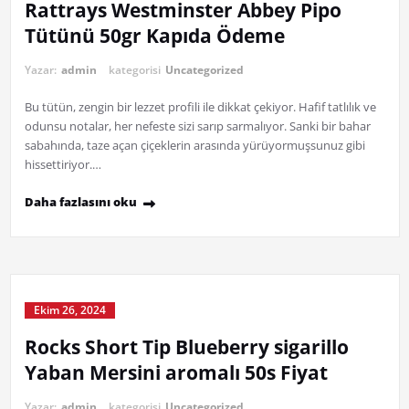
Rattrays Westminster Abbey Pipo
Tütünü 50gr Kapıda Ödeme
Yazar:
admin
kategorisi
Uncategorized
Bu tütün, zengin bir lezzet profili ile dikkat çekiyor. Hafif tatlılık ve
odunsu notalar, her nefeste sizi sarıp sarmalıyor. Sanki bir bahar
sabahında, taze açan çiçeklerin arasında yürüyormuşsunuz gibi
hissettiriyor.…
Daha fazlasını oku
Ekim 26, 2024
Rocks Short Tip Blueberry sigarillo
Yaban Mersini aromalı 50s Fiyat
Yazar:
admin
kategorisi
Uncategorized