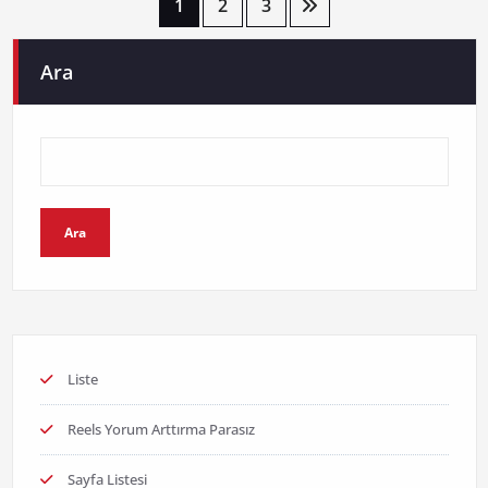
Yazı
1
2
3
sayfalaması
Ara
Ara
Liste
Reels Yorum Arttırma Parasız
Sayfa Listesi