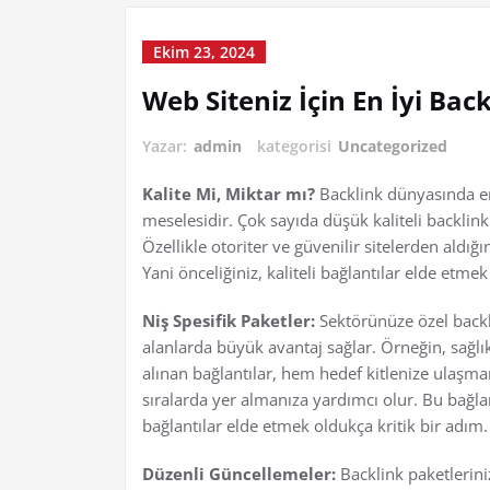
Ekim 23, 2024
Web Siteniz İçin En İyi Bac
Yazar:
admin
kategorisi
Uncategorized
Kalite Mi, Miktar mı?
Backlink dünyasında en s
meselesidir. Çok sayıda düşük kaliteli backlin
Özellikle otoriter ve güvenilir sitelerden aldığ
Yani önceliğiniz, kaliteli bağlantılar elde etmek
Niş Spesifik Paketler:
Sektörünüze özel backli
alanlarda büyük avantaj sağlar. Örneğin, sağlık, 
alınan bağlantılar, hem hedef kitlenize ulaşm
sıralarda yer almanıza yardımcı olur. Bu bağl
bağlantılar elde etmek oldukça kritik bir adım.
Düzenli Güncellemeler:
Backlink paketlerini