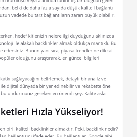
eğitim kuruluşu veya alanında tanınmış bir blogdan gelen
ndan, belki de daha fazla sayıda düşük kaliteli bağlantı
 uzun vadede bu tarz bağlantıların zararı büyük olabilir.
erken, hedef kitlenizin nelere ilgi duyduğunu aklınızda
noloji ile alakalı backlinkler almak oldukça mantıklı. Bu
de edersiniz. Bunun yanı sıra, piyasa trendlerine dikkat
popüler olduğunu araştırarak, en güncel bilgileri
katkı sağlayacağını belirlemek, detaylı bir analiz ve
 ile dijital dünyada bir yer edinebilir ve rekabette öne
da bulundurmanız gereken en önemli şey: Kalite asla
ketleri Hızla Yükseliyor!
n biri, kaliteli backlinkler almaktır. Peki, backlink nedir?
olan bağlantısını ifade eder. Bu bağlantılar, Google gibi