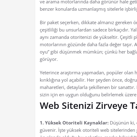
ve arama motorlarında daha görünür hale getirir
benzer konularda uzmanlaşmış sitelerle işbirli
Bir paket seçerken, dikkate almanız gereken öne
çeşitliliği bu unsurlardan sadece birkaçıdır. Y
aynı zamanda otoritenizi de yükseltir. Çeşitli 
motorlarının gözünde daha fazla değer taşır. As
oyu” gibi düşünmek mümkün; çünkü her bağlantı,
görüyor.
Yeterince araştırma yapmadan, popüler olan h
kırıklığına yol açabilir. Her şeyden önce, doğr
maharetleri, detaylarla şekillenen bir sanattır
sizin için en uygun olduğunu belirlemek üzere k
Web Sitenizi Zirveye T
1. Yüksek Otoriteli Kaynaklar:
Düşünün ki, en
güvenir. İşte yüksek otoriteli web sitelerinden 