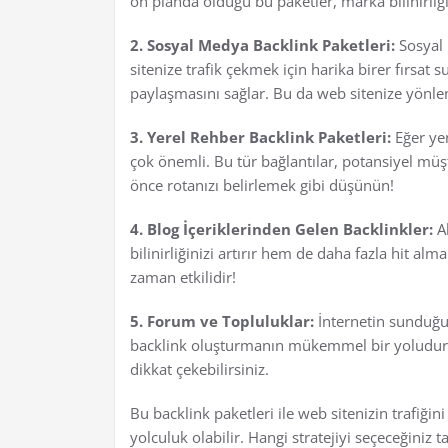
ön planda olduğu bu paketler, marka bilinirliğini
2. Sosyal Medya Backlink Paketleri:
Sosyal 
sitenize trafik çekmek için harika birer fırsat su
paylaşmasını sağlar. Bu da web sitenize yönlen
3. Yerel Rehber Backlink Paketleri:
Eğer yer
çok önemli. Bu tür bağlantılar, potansiyel müş
önce rotanızı belirlemek gibi düşünün!
4. Blog İçeriklerinden Gelen Backlinkler:
Al
bilinirliğinizi artırır hem de daha fazla hit alm
zaman etkilidir!
5. Forum ve Topluluklar:
İnternetin sunduğu b
backlink oluşturmanın mükemmel bir yoludur. S
dikkat çekebilirsiniz.
Bu backlink paketleri ile web sitenizin trafiğini
yolculuk olabilir. Hangi stratejiyi seçeceğiniz 