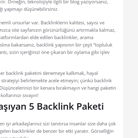
. Örneğin, teknolojiyle ilgili bir blog yazıyorsanız,
ği yapmayı düşünebilirsiniz.
mli unsurlar var. Backlinklerin kalitesi, sayısı ve
alnızca site sayfanızın görünürlüğünü artırmakla kalmaz,
platformlardan elde edilen backlinkler, arama
lına bakarsanız, backlink yapısının bir çeşit “topluluk
 sizin içeriğinizi öne çıkaran bir oylama gibi işlev
er backlink paketini denemeye kalkmak, hayal
u stratejiyi belirlemekte acele etmeyin; çünkü backlink
. Düşüncelerinizi bir kenara bırakmayın ve hangi paketin
ollarınızı sıvayın!
aşıyan 5 Backlink Paketi
 iyi arkadaşlarınız sizi tanıtırsa insanlar size daha çok
gelen backlinkler de benzer bir etki yaratır. Görselliğin