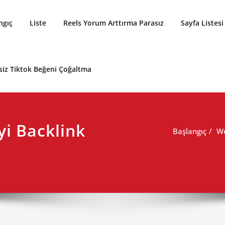
ngıç
Liste
Reels Yorum Arttırma Parasız
Sayfa Listesi
siz Tiktok Beğeni Çoğaltma
yi Backlink
Başlangıç
We