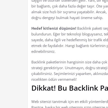
saygın ve otoriter sitelerden gelir. Yani, bir 
bir bağlantı, çok daha fazla değer taşır. Öte ya
almak size hızlı bir sıçrama yaşatabilir. Ancak,
doğru dengeyi bulmak hayati öneme sahip.
Hedef kitlenizi düşünün!
Backlink paketi seç
bulundurun. Eğer bir teknoloji bloguysanız, tek
sayede, daha ilgili ve hedeflenmiş bir trafik el
etmek de faydalıdır. Hangi bağlantı türlerinin 
edinebilirsiniz.
Backlink paketlerinin hangisinin size daha çok 
strateji gerektiriyor. Unutmayın, doğru strateji
çıkabilirsiniz. Seçimlerinizi yaparken, aklınız
nicelikten ödün vermemeli!
Dikkat! Bu Backlink Pa
Web sitenizi tanıtmak için en etkili yöntemlerde
Basitçe, başka bir web sitesinin sizin sitenize 