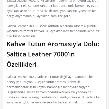
Saltica Leather 7000, farklı stillerle mükemmel bir uyum sağlıyor.
İster şık bir elbise, ister rahat bir kot pantolonla kombinleyin, bu
ayakkabılar her durumda sizi destekliyor. Tarzınızı yansıtan bir
parça arıyorsanız, bu ayakkabı tam size göre.
Saltica Leather 7000, lüks ve konforu bir arada sunarak, günlük
yaşamınıza zarafet katıyor. Bu ayakkabılarla her adımda kendinizi
özel hissedeceksiniz.
Kahve Tütün Aromasıyla Dolu:
Saltica Leather 7000’in
Özellikleri
Saltica Leather 7000, sadece bir ürün değil, aynı zamanda bir
deneyim sunuyor. Bu eşsiz tütün aroması, kahve ile
harmanlanarak, içim keyfini bambaşka bir boyuta taşıyor.
Düşünsenize, sabah kahvenizi yudumlarken, bir yandan da
tütünün derin ve zengin notalarını hissediyorsunuz. Bu, adeta bir
sanat eseri gibi; her nefeste yeni bir tat keşfetmek mümkün.