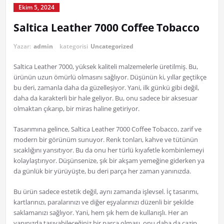
Ekim 5, 2024
Saltica Leather 7000 Coffee Tobacco
Yazar:
admin
kategorisi
Uncategorized
Saltica Leather 7000, yüksek kaliteli malzemelerle üretilmiş. Bu,
ürünün uzun ömürlü olmasını sağlıyor. Düşünün ki, yıllar geçtikçe
bu deri, zamanla daha da güzelleşiyor. Yani, ilk günkü gibi değil,
daha da karakterli bir hale geliyor. Bu, onu sadece bir aksesuar
olmaktan çıkarıp, bir miras haline getiriyor.
Tasarımına gelince, Saltica Leather 7000 Coffee Tobacco, zarif ve
modern bir görünüm sunuyor. Renk tonları, kahve ve tütünün
sıcaklığını yansıtıyor. Bu da onu her türlü kıyafetle kombinlemeyi
kolaylaştırıyor. Düşünsenize, şık bir akşam yemeğine giderken ya
da günlük bir yürüyüşte, bu deri parça her zaman yanınızda.
Bu ürün sadece estetik değil, aynı zamanda işlevsel. İç tasarımı,
kartlarınızı, paralarınızı ve diğer eşyalarınızı düzenli bir şekilde
saklamanızı sağlıyor. Yani, hem şık hem de kullanışlı. Her an
yanınızda taşıyabileceğiniz bir parça olması, onu daha da cazip