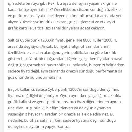
için adeta bir rüya gibi. Peki, bu eşsiz deneyimi yaşamak için ne
kadar bütçe ayırmalısınız? Öncelikle, bu cihazın sunduğu özellikler
ve performans, fiyatını belirleyen en önemli unsurlar arasında yer
alıyor. Yüksek çözünürlüklü ekranı, güçlü işlemcisi ve etkileyici
grafik kartı ile Saltica, sizi sanal dünyalara adeta çekiyor.
Saltica Cyberpunk 12000’in fiyatı, genellikle 8000 TL ile 12000 TL
arasında değişiyor. Ancak, bu fiyat aralığı, cihazın donanım
özelliklerine ve satın alacağınız yerin politikalarına göre farklılık
gösterebilir. Yani, bir mağazadan diğerine geçerken fiyatların nasıl
değiştiğini görmek sizi şaşırtabilir. Bu noktada, bütçenizi belirlerken
sadece fiyatı değil, aynı zamanda cihazın sunduğu performansı da
göz önünde bulundurmalısınız.
Birçok kullanıcı, Saltica Cyberpunk 12000’in sunduğu deneyimin,
fiyatına değdiğini düşünüyor. Oyun oynarken yaşadığınız akıcılık,
grafik kalitesi ve genel performans, bu cihazı diğerlerinden ayıran
unsurlar. Düşünün ki, bir film izlerken ya da oyun oynarken
yaşadığınız heyecan, sıradan bir cihazla asla elde edilemez. Bu
nedenle, bu cihazı satın alırken, sadece fiyatına değil, sunduğu
deneyime de yatırım yapıyorsunuz.