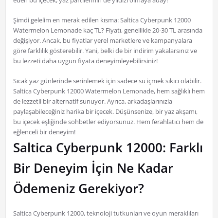
eden bu içecek, yaz partilerinin de yıldızı olmaya aday!
Şimdi gelelim en merak edilen kısma: Saltica Cyberpunk 12000
Watermelon Lemonade kaç TL? Fiyatı, genellikle 20-30 TL arasında
değişiyor. Ancak, bu fiyatlar yerel marketlere ve kampanyalara
göre farklılık gösterebilir. Yani, belki de bir indirim yakalarsınız ve
bu lezzeti daha uygun fiyata deneyimleyebilirsiniz!
Sıcak yaz günlerinde serinlemek için sadece su içmek sıkıcı olabilir.
Saltica Cyberpunk 12000 Watermelon Lemonade, hem sağlıklı hem
de lezzetli bir alternatif sunuyor. Ayrıca, arkadaşlarınızla
paylaşabileceğiniz harika bir içecek. Düşünsenize, bir yaz akşamı,
bu içecek eşliğinde sohbetler ediyorsunuz. Hem ferahlatıcı hem de
eğlenceli bir deneyim!
Saltica Cyberpunk 12000: Farklı
Bir Deneyim İçin Ne Kadar
Ödemeniz Gerekiyor?
Saltica Cyberpunk 12000, teknoloji tutkunları ve oyun meraklıları