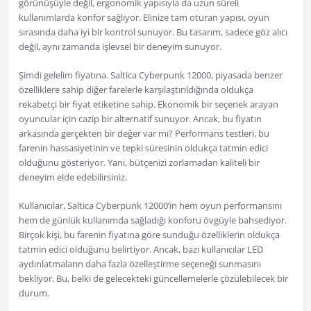
görünüşüyle değil, ergonomik yapısıyla da uzun süreli
kullanımlarda konfor sağlıyor. Elinize tam oturan yapısı, oyun
sırasında daha iyi bir kontrol sunuyor. Bu tasarım, sadece göz alıcı
değil, aynı zamanda işlevsel bir deneyim sunuyor.
Şimdi gelelim fiyatına. Saltica Cyberpunk 12000, piyasada benzer
özelliklere sahip diğer farelerle karşılaştırıldığında oldukça
rekabetçi bir fiyat etiketine sahip. Ekonomik bir seçenek arayan
oyuncular için cazip bir alternatif sunuyor. Ancak, bu fiyatın
arkasında gerçekten bir değer var mı? Performans testleri, bu
farenin hassasiyetinin ve tepki süresinin oldukça tatmin edici
olduğunu gösteriyor. Yani, bütçenizi zorlamadan kaliteli bir
deneyim elde edebilirsiniz.
Kullanıcılar, Saltica Cyberpunk 12000’in hem oyun performansını
hem de günlük kullanımda sağladığı konforu övgüyle bahsediyor.
Birçok kişi, bu farenin fiyatına göre sunduğu özelliklerin oldukça
tatmin edici olduğunu belirtiyor. Ancak, bazı kullanıcılar LED
aydınlatmaların daha fazla özelleştirme seçeneği sunmasını
bekliyor. Bu, belki de gelecekteki güncellemelerle çözülebilecek bir
durum.