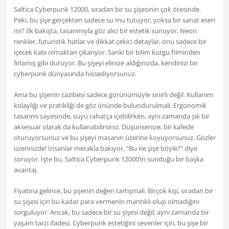
Saltica Cyberpunk 12000, sıradan bir su şişesinin çok ötesinde.
Peki, bu şişe gerçekten sadece su mu tutuyor, yoksa bir sanat eseri
mi? İlk bakışta, tasarımıyla göz alıcı bir estetik sunuyor. Neon
renkler, futuristik hatlar ve dikkat çekici detaylar, onu sadece bir
içecek kabı olmaktan çıkarıyor. Sanki bir bilim kurgu filminden
fırlamış gibi duruyor. Bu şişeyi elinize aldığınızda, kendinizi bir
cyberpunk dünyasında hissediyorsunuz.
Ama bu şişenin cazibesi sadece görünümüyle sınırlı değil. Kullanım
kolaylığı ve pratikliği de göz önünde bulundurulmalı. Ergonomik
tasarımı sayesinde, suyu rahatça içebilirken, aynı zamanda şık bir
aksesuar olarak da kullanabilirsiniz. Düşünsenize, bir kafede
oturuyorsunuz ve bu şişeyi masanın üzerine koyuyorsunuz. Gözler
üzerinizde! İnsanlar merakla bakıyor, “Bu ne şişe böyle?” diye
soruyor. İşte bu, Saltica Cyberpunk 12000’in sunduğu bir başka
avantaj.
Fiyatına gelince, bu şişenin değeri tartışmalı. Birçok kişi, sıradan bir
su şişesi için bu kadar para vermenin mantıklı olup olmadığını
sorguluyor. Ancak, bu sadece bir su şişesi değil; aynı zamanda bir
yaşam tarzı ifadesi. Cyberpunk estetiğini sevenler için, bu şişe bir