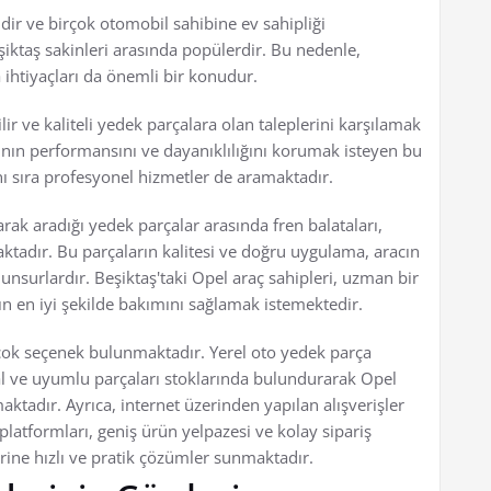
dir ve birçok otomobil sahibine ev sahipliği
iktaş sakinleri arasında popülerdir. Bu nedenle,
 ihtiyaçları da önemli bir konudur.
ir ve kaliteli yedek parçalara olan taleplerini karşılamak
rının performansını ve dayanıklılığını korumak isteyen bu
nı sıra profesyonel hizmetler de aramaktadır.
arak aradığı yedek parçalar arasında fren balataları,
maktadır. Bu parçaların kalitesi ve doğru uygulama, aracın
unsurlardır. Beşiktaş'taki Opel araç sahipleri, uzman bir
nın en iyi şekilde bakımını sağlamak istemektedir.
çok seçenek bulunmaktadır. Yerel oto yedek parça
jinal ve uyumlu parçaları stoklarında bulundurarak Opel
aktadır. Ayrıca, internet üzerinden yapılan alışverişler
platformları, geniş ürün yelpazesi ve kolay sipariş
rine hızlı ve pratik çözümler sunmaktadır.