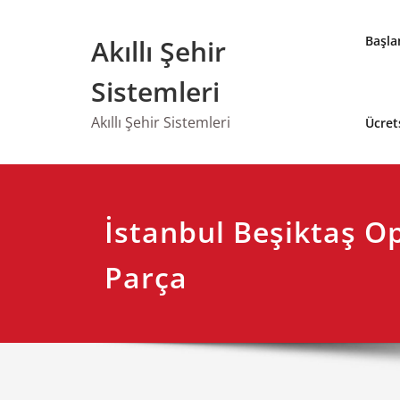
Skip
to
Başla
Akıllı Şehir
content
Sistemleri
Akıllı Şehir Sistemleri
Ücret
İstanbul Beşiktaş O
Parça