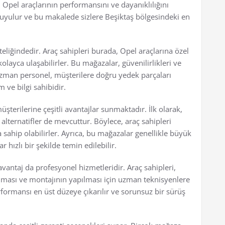
Opel araçlarının performansını ve dayanıklılığını
duyulur ve bu makalede sizlere Beşiktaş bölgesindeki en
teliğindedir. Araç sahipleri burada, Opel araçlarına özel
layca ulaşabilirler. Bu mağazalar, güvenilirlikleri ve
 uzman personel, müşterilere doğru yedek parçaları
ve bilgi sahibidir.
terilerine çeşitli avantajlar sunmaktadır. İlk olarak,
ı alternatifler de mevcuttur. Böylece, araç sahipleri
 sahip olabilirler. Ayrıca, bu mağazalar genellikle büyük
 hızlı bir şekilde temin edilebilir.
antaj da profesyonel hizmetleridir. Araç sahipleri,
kılması ve montajının yapılması için uzman teknisyenlere
rformansı en üst düzeye çıkarılır ve sorunsuz bir sürüş