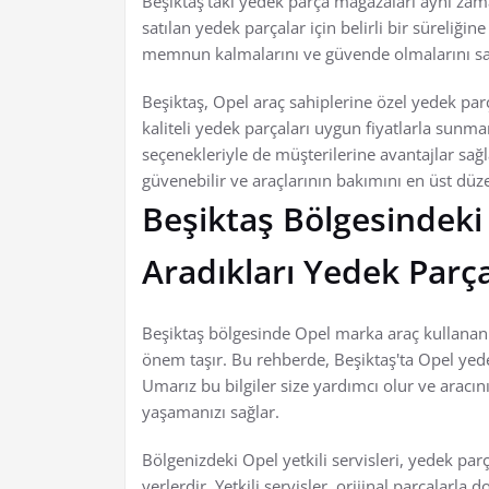
Beşiktaş'taki yedek parça mağazaları aynı zama
satılan yedek parçalar için belirli bir süreliğin
memnun kalmalarını ve güvende olmalarını sa
Beşiktaş, Opel araç sahiplerine özel yedek pa
kaliteli yedek parçaları uygun fiyatlarla sunma
seçenekleriyle de müşterilerine avantajlar sağl
güvenebilir ve araçlarının bakımını en üst düze
Beşiktaş Bölgesindeki 
Aradıkları Yedek Parç
Beşiktaş bölgesinde Opel marka araç kullananl
önem taşır. Bu rehberde, Beşiktaş'ta Opel yede
Umarız bu bilgiler size yardımcı olur ve arac
yaşamanızı sağlar.
Bölgenizdeki Opel yetkili servisleri, yedek p
yerlerdir. Yetkili servisler, orijinal parçalarla 