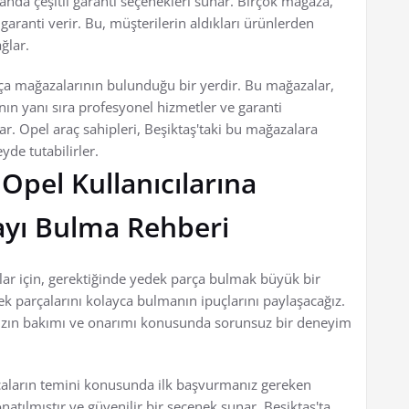
nda çeşitli garanti seçenekleri sunar. Birçok mağaza,
e garanti verir. Bu, müşterilerin aldıkları ürünlerden
ğlar.
rça mağazalarının bulunduğu bir yerdir. Bu mağazalar,
nın yanı sıra profesyonel hizmetler ve garanti
ar. Opel araç sahipleri, Beşiktaş'taki bu mağazalara
yde tutabilirler.
Opel Kullanıcılarına
ayı Bulma Rehberi
ar için, gerektiğinde yedek parça bulmak büyük bir
k parçalarını kolayca bulmanın ipuçlarını paylaşacağız.
ınızın bakımı ve onarımı konusunda sorunsuz bir deneyim
arçaların temini konusunda ilk başvurmanız gereken
donatılmıştır ve güvenilir bir seçenek sunar. Beşiktaş'ta