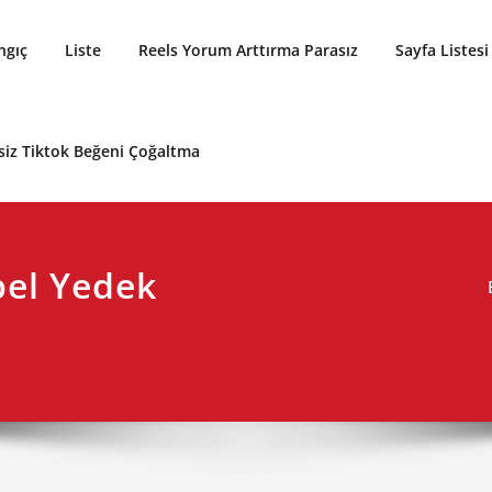
ngıç
Liste
Reels Yorum Arttırma Parasız
Sayfa Listesi
siz Tiktok Beğeni Çoğaltma
pel Yedek