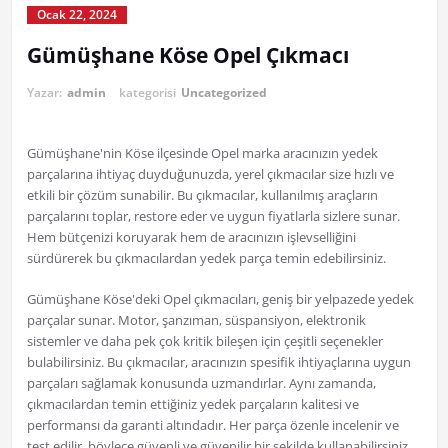
Ocak 22, 2024
Gümüşhane Köse Opel Çıkmacı
Yazar:
admin
kategorisi
Uncategorized
Gümüşhane'nin Köse ilçesinde Opel marka aracınızın yedek
parçalarına ihtiyaç duyduğunuzda, yerel çıkmacılar size hızlı ve
etkili bir çözüm sunabilir. Bu çıkmacılar, kullanılmış araçların
parçalarını toplar, restore eder ve uygun fiyatlarla sizlere sunar.
Hem bütçenizi koruyarak hem de aracınızın işlevselliğini
sürdürerek bu çıkmacılardan yedek parça temin edebilirsiniz.
Gümüşhane Köse'deki Opel çıkmacıları, geniş bir yelpazede yedek
parçalar sunar. Motor, şanzıman, süspansiyon, elektronik
sistemler ve daha pek çok kritik bileşen için çeşitli seçenekler
bulabilirsiniz. Bu çıkmacılar, aracınızın spesifik ihtiyaçlarına uygun
parçaları sağlamak konusunda uzmandırlar. Aynı zamanda,
çıkmacılardan temin ettiğiniz yedek parçaların kalitesi ve
performansı da garanti altındadır. Her parça özenle incelenir ve
test edilir, böylece güvenli ve güvenilir bir şekilde kullanabilirsiniz.