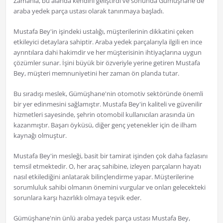
Zamanla, bu alanda kendini geliştirdi ve sonunda Gümüşhane'de
araba yedek parça ustası olarak tanınmaya başladı.
Mustafa Bey'in işindeki ustalığı, müşterilerinin dikkatini çeken
etkileyici detaylara sahiptir. Araba yedek parçalarıyla ilgili en ince
ayrıntılara dahi hakimdir ve her müşterisinin ihtiyaçlarına uygun
çözümler sunar. İşini büyük bir özveriyle yerine getiren Mustafa
Bey, müşteri memnuniyetini her zaman ön planda tutar.
Bu sıradışı meslek, Gümüşhane'nin otomotiv sektöründe önemli
bir yer edinmesini sağlamıştır. Mustafa Bey'in kaliteli ve güvenilir
hizmetleri sayesinde, şehrin otomobil kullanıcıları arasında ün
kazanmıştır. Başarı öyküsü, diğer genç yetenekler için de ilham
kaynağı olmuştur.
Mustafa Bey'in mesleği, basit bir tamirat işinden çok daha fazlasını
temsil etmektedir. O, her araç sahibine, izleyen parçaların hayatı
nasıl etkilediğini anlatarak bilinçlendirme yapar. Müşterilerine
sorumluluk sahibi olmanın önemini vurgular ve onları gelecekteki
sorunlara karşı hazırlıklı olmaya teşvik eder.
Gümüşhane'nin ünlü araba yedek parça ustası Mustafa Bey,