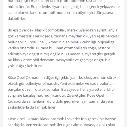
Burada çeşitli markaların klasik otomobillerine rastlamak
mümkündür. Bu nedenle, ziyaretçiler geniş bir seçenek yelpazesine
sahip olur ve farklı otomobil modellerinin büyüleyici dünyasına
dalabilirler.
Bu eşsiz yerdeki klasik otomobiller, merak uyandıran ayrıntılarıyla
göz kamaştırır. Her köşede, zamana meydan okuyan eşsiz parçalar
bulunabilir. Köse Opel Çıkmacı'nın en büyük çekiciliği, orijinalliğe
verilen önemdir. Burada bulunan otomobillerin çoğu, restore
edilmiş veya değiştirilmiş değildir. Bu nedenle, ziyaretçiler gerçek
bir klasik otomobil deneyimi yaşayabilir ve geçmişe doğru bir
yolculuğa çıkabilirler.
Köse Opel Çıkmacı'nın diğer ilgi çekici yanı, koleksiyonunun sürekli
olarak güncelleniyor olmasıdır. Yeni eklemeler ve nadir bulunan
parçalar düzenli olarak sunulur. Bu sayede, her ziyarette farklı bir
sürprizle karşılaşmak mümkündür. Ziyaretçiler, Köse Opel
Çıkmacı'da zamanlarını dolu dolu geçirirken aynı zamanda yeni
şaşkınlıklarla da tanışabilirler.
Köse Opel Çıkmacı, klasik otomobil severler için gerçek bir hazine
sandığıdır. Benzersiz otomobillerin göz alıcı dünyasıyla dolu olan