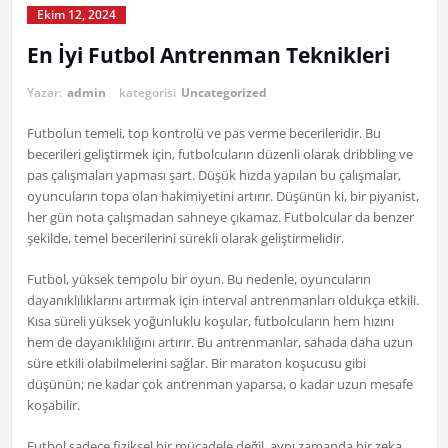
Ekim 12, 2024
En İyi Futbol Antrenman Teknikleri
Yazar:
admin
kategorisi
Uncategorized
Futbolun temeli, top kontrolü ve pas verme becerileridir. Bu
becerileri geliştirmek için, futbolcuların düzenli olarak dribbling ve
pas çalışmaları yapması şart. Düşük hızda yapılan bu çalışmalar,
oyuncuların topa olan hakimiyetini artırır. Düşünün ki, bir piyanist,
her gün nota çalışmadan sahneye çıkamaz. Futbolcular da benzer
şekilde, temel becerilerini sürekli olarak geliştirmelidir.
Futbol, yüksek tempolu bir oyun. Bu nedenle, oyuncuların
dayanıklılıklarını artırmak için interval antrenmanları oldukça etkili.
Kısa süreli yüksek yoğunluklu koşular, futbolcuların hem hızını
hem de dayanıklılığını artırır. Bu antrenmanlar, sahada daha uzun
süre etkili olabilmelerini sağlar. Bir maraton koşucusu gibi
düşünün; ne kadar çok antrenman yaparsa, o kadar uzun mesafe
koşabilir.
Futbol sadece fiziksel bir mücadele değil, aynı zamanda bir zeka