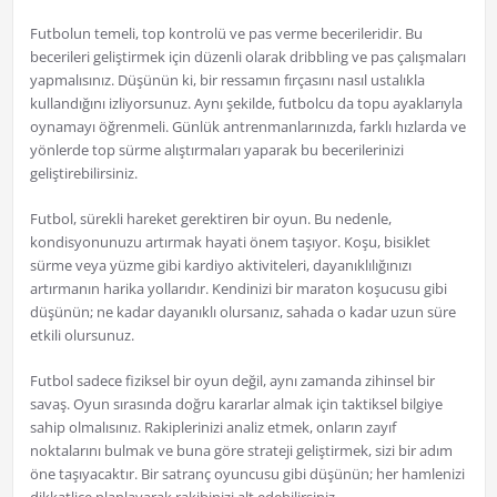
Futbolun temeli, top kontrolü ve pas verme becerileridir. Bu
becerileri geliştirmek için düzenli olarak dribbling ve pas çalışmaları
yapmalısınız. Düşünün ki, bir ressamın fırçasını nasıl ustalıkla
kullandığını izliyorsunuz. Aynı şekilde, futbolcu da topu ayaklarıyla
oynamayı öğrenmeli. Günlük antrenmanlarınızda, farklı hızlarda ve
yönlerde top sürme alıştırmaları yaparak bu becerilerinizi
geliştirebilirsiniz.
Futbol, sürekli hareket gerektiren bir oyun. Bu nedenle,
kondisyonunuzu artırmak hayati önem taşıyor. Koşu, bisiklet
sürme veya yüzme gibi kardiyo aktiviteleri, dayanıklılığınızı
artırmanın harika yollarıdır. Kendinizi bir maraton koşucusu gibi
düşünün; ne kadar dayanıklı olursanız, sahada o kadar uzun süre
etkili olursunuz.
Futbol sadece fiziksel bir oyun değil, aynı zamanda zihinsel bir
savaş. Oyun sırasında doğru kararlar almak için taktiksel bilgiye
sahip olmalısınız. Rakiplerinizi analiz etmek, onların zayıf
noktalarını bulmak ve buna göre strateji geliştirmek, sizi bir adım
öne taşıyacaktır. Bir satranç oyuncusu gibi düşünün; her hamlenizi