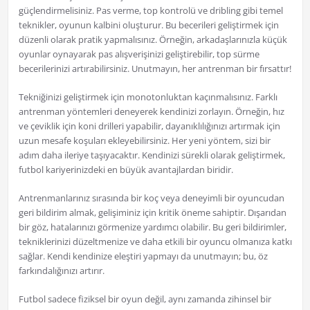
güçlendirmelisiniz. Pas verme, top kontrolü ve dribling gibi temel
teknikler, oyunun kalbini oluşturur. Bu becerileri geliştirmek için
düzenli olarak pratik yapmalısınız. Örneğin, arkadaşlarınızla küçük
oyunlar oynayarak pas alışverişinizi geliştirebilir, top sürme
becerilerinizi artırabilirsiniz. Unutmayın, her antrenman bir fırsattır!
Tekniğinizi geliştirmek için monotonluktan kaçınmalısınız. Farklı
antrenman yöntemleri deneyerek kendinizi zorlayın. Örneğin, hız
ve çeviklik için koni drilleri yapabilir, dayanıklılığınızı artırmak için
uzun mesafe koşuları ekleyebilirsiniz. Her yeni yöntem, sizi bir
adım daha ileriye taşıyacaktır. Kendinizi sürekli olarak geliştirmek,
futbol kariyerinizdeki en büyük avantajlardan biridir.
Antrenmanlarınız sırasında bir koç veya deneyimli bir oyuncudan
geri bildirim almak, gelişiminiz için kritik öneme sahiptir. Dışarıdan
bir göz, hatalarınızı görmenize yardımcı olabilir. Bu geri bildirimler,
tekniklerinizi düzeltmenize ve daha etkili bir oyuncu olmanıza katkı
sağlar. Kendi kendinize eleştiri yapmayı da unutmayın; bu, öz
farkındalığınızı artırır.
Futbol sadece fiziksel bir oyun değil, aynı zamanda zihinsel bir