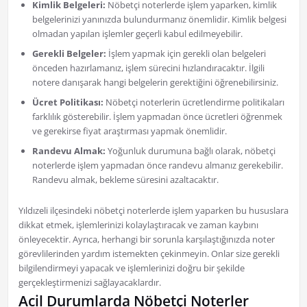
Kimlik Belgeleri:
Nöbetçi noterlerde işlem yaparken, kimlik
belgelerinizi yanınızda bulundurmanız önemlidir. Kimlik belgesi
olmadan yapılan işlemler geçerli kabul edilmeyebilir.
Gerekli Belgeler:
İşlem yapmak için gerekli olan belgeleri
önceden hazırlamanız, işlem sürecini hızlandıracaktır. İlgili
notere danışarak hangi belgelerin gerektiğini öğrenebilirsiniz.
Ücret Politikası:
Nöbetçi noterlerin ücretlendirme politikaları
farklılık gösterebilir. İşlem yapmadan önce ücretleri öğrenmek
ve gerekirse fiyat araştırması yapmak önemlidir.
Randevu Almak:
Yoğunluk durumuna bağlı olarak, nöbetçi
noterlerde işlem yapmadan önce randevu almanız gerekebilir.
Randevu almak, bekleme süresini azaltacaktır.
Yıldızeli ilçesindeki nöbetçi noterlerde işlem yaparken bu hususlara
dikkat etmek, işlemlerinizi kolaylaştıracak ve zaman kaybını
önleyecektir. Ayrıca, herhangi bir sorunla karşılaştığınızda noter
görevlilerinden yardım istemekten çekinmeyin. Onlar size gerekli
bilgilendirmeyi yapacak ve işlemlerinizi doğru bir şekilde
gerçekleştirmenizi sağlayacaklardır.
Acil Durumlarda Nöbetçi Noterler