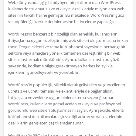
Web dünyasında çığ gibi büyüyen bir platform olan WordPress,
kullanıcı dostu arayüzü ve etkileyici özellikleriyle milyonlarca web
sitesinin tercihi haline gelmiştir. Bu makalede, WordPress'in gücü
ve popülerliği üzerine derinlemesine bir inceleme yapacağız.
WordPress'in benzersiz bir özelliği olan esneklik, kullanıcıların
ihtiyaçlarına uygun özelleştirilmiş web siteleri oluşturmasına imkan
tanır. Zengin eklenti ve tema kütüphanesi sayesinde, herhangi bir
sektöre veya amaçlara yönelik tamamen özelleştirilmiş bir web
sitesi oluşturmak mümkündür. Ayrıca, kullanıcı dostu arayüzü
sayesinde, kodlama bilgisi gerektirmeyen herkes kolaylıkla
içeriklerini güncelleyebilir ve yönetebilir.
WordPress'in popülerliği, sürekli olarak geliştirilen ve güncellenen
ücretsiz ve ücretli temaları ve eklentileriyle de bağlantılıdır.
İhtiyaçlara ve zevklere uygun binlerce tema seçeneği sunan
WordPress, kullanıcıların görsel açıdan etkileyici ve profesyonel
görünümlü web siteleri oluşturmasını sağlar. Aynı şekilde, eklenti
kütüphanesi de kullanıcılara işlevselliği artıran ve web sitelerinin
özelliklerini genişleten çeşitli araçlar sunar.
WordPress'in SEO dostu yapısı, arama motorlarında üst sıralarda