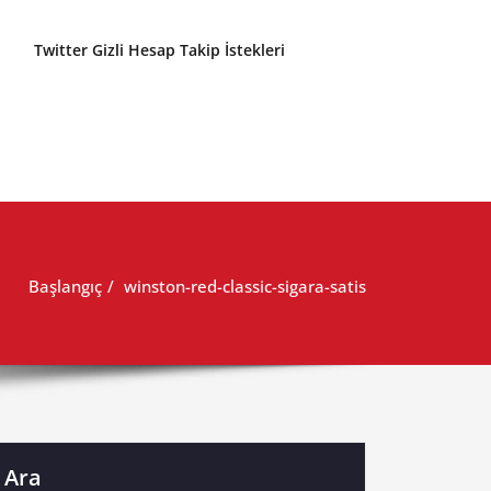
Twitter Gizli Hesap Takip İstekleri
Başlangıç
winston-red-classic-sigara-satis
Ara