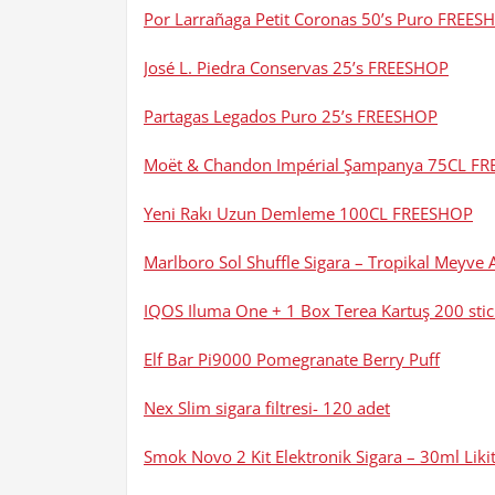
Por Larrañaga Petit Coronas 50’s Puro FREES
José L. Piedra Conservas 25’s FREESHOP
Partagas Legados Puro 25’s FREESHOP
Moët & Chandon Impérial Şampanya 75CL F
Yeni Rakı Uzun Demleme 100CL FREESHOP
Marlboro Sol Shuffle Sigara – Tropikal Meyve 
IQOS Iluma One + 1 Box Terea Kartuş 200 stic
Elf Bar Pi9000 Pomegranate Berry Puff
Nex Slim sigara filtresi- 120 adet
Smok Novo 2 Kit Elektronik Sigara – 30ml Likit