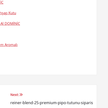
İC
Ahşap Kutu
n Al DOMİNİC
züm Aromalı
Next:
reiner-blend-25-premium-pipo-tutunu-siparis