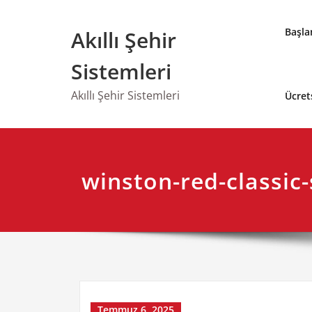
Skip
to
Başla
Akıllı Şehir
content
Sistemleri
Akıllı Şehir Sistemleri
Ücret
winston-red-classic-
Temmuz 6, 2025