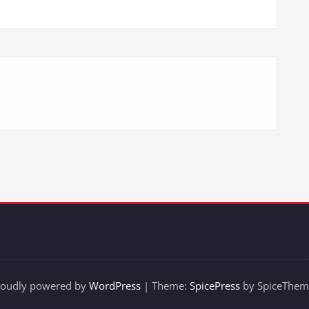
roudly powered by
WordPress
| Theme:
SpicePress
by SpiceThem