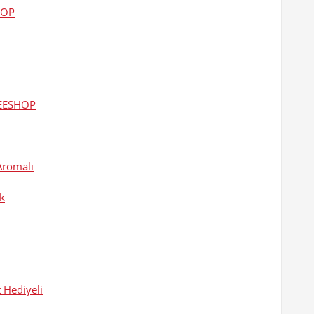
HOP
REESHOP
Aromalı
k
 Hediyeli