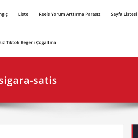
ngıç
Liste
Reels Yorum Arttırma Parasız
Sayfa Listesi
siz Tiktok Beğeni Çoğaltma
sigara-satis