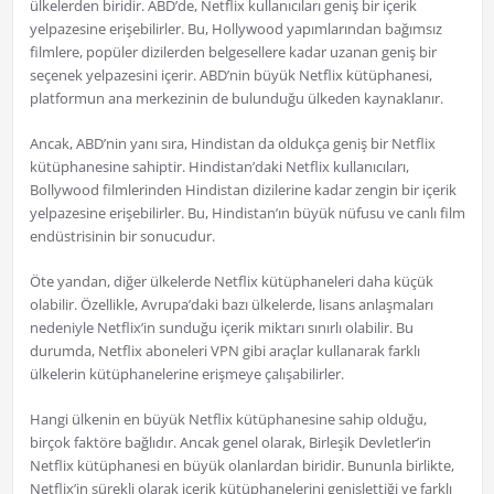
ülkelerden biridir. ABD’de, Netflix kullanıcıları geniş bir içerik
yelpazesine erişebilirler. Bu, Hollywood yapımlarından bağımsız
filmlere, popüler dizilerden belgesellere kadar uzanan geniş bir
seçenek yelpazesini içerir. ABD’nin büyük Netflix kütüphanesi,
platformun ana merkezinin de bulunduğu ülkeden kaynaklanır.
Ancak, ABD’nin yanı sıra, Hindistan da oldukça geniş bir Netflix
kütüphanesine sahiptir. Hindistan’daki Netflix kullanıcıları,
Bollywood filmlerinden Hindistan dizilerine kadar zengin bir içerik
yelpazesine erişebilirler. Bu, Hindistan’ın büyük nüfusu ve canlı film
endüstrisinin bir sonucudur.
Öte yandan, diğer ülkelerde Netflix kütüphaneleri daha küçük
olabilir. Özellikle, Avrupa’daki bazı ülkelerde, lisans anlaşmaları
nedeniyle Netflix’in sunduğu içerik miktarı sınırlı olabilir. Bu
durumda, Netflix aboneleri VPN gibi araçlar kullanarak farklı
ülkelerin kütüphanelerine erişmeye çalışabilirler.
Hangi ülkenin en büyük Netflix kütüphanesine sahip olduğu,
birçok faktöre bağlıdır. Ancak genel olarak, Birleşik Devletler’in
Netflix kütüphanesi en büyük olanlardan biridir. Bununla birlikte,
Netflix’in sürekli olarak içerik kütüphanelerini genişlettiği ve farklı