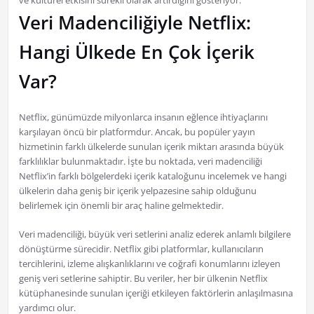
ve kültürel etkisini sürekli olarak artırdığını gösteriyor.
Veri Madenciliğiyle Netflix:
Hangi Ülkede En Çok İçerik
Var?
Netflix, günümüzde milyonlarca insanın eğlence ihtiyaçlarını
karşılayan öncü bir platformdur. Ancak, bu popüler yayın
hizmetinin farklı ülkelerde sunulan içerik miktarı arasında büyük
farklılıklar bulunmaktadır. İşte bu noktada, veri madenciliği
Netflix’in farklı bölgelerdeki içerik kataloğunu incelemek ve hangi
ülkelerin daha geniş bir içerik yelpazesine sahip olduğunu
belirlemek için önemli bir araç haline gelmektedir.
Veri madenciliği, büyük veri setlerini analiz ederek anlamlı bilgilere
dönüştürme sürecidir. Netflix gibi platformlar, kullanıcıların
tercihlerini, izleme alışkanlıklarını ve coğrafi konumlarını izleyen
geniş veri setlerine sahiptir. Bu veriler, her bir ülkenin Netflix
kütüphanesinde sunulan içeriği etkileyen faktörlerin anlaşılmasına
yardımcı olur.