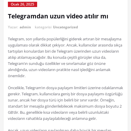
Ocak 26, 2025
Telegramdan uzun video atılır mı
Yazar:
admin
kategorisi
Uncategorized
Telegram, son yıllarda popülerliğini giderek artıran bir mesajlaşma
uygulaması olarak dikkat çekiyor. Ancak, kullanıcılar arasında sıkça
tartışılan konulardan biri de Telegram üzerinden uzun videoların
atılıp atılamayacağıdır. Bu konuda çeşitli görüşler olsa da,
Telegram’ın sunduğu özellikler ve sınırlamalar göz önüne
alındığında, uzun videoların pratikte nasıl işlediğini anlamak
önemlidir.
Öncelikle, Telegram’ın dosya paylaşım limitleri üzerine odaklanmak
gerekir. Telegram, kullanıcılara geniş bir dosya paylaşımı özgürlüğü
sunar, ancak her dosya türü için belirli bir sınır vardır. Örneğin,
standart bir mesajda gönderilebilecek maksimum dosya boyutu 2
GB’dir. Bu, genellikle kısa videoların veya belirli uzunluktaki
videoların rahatlıkla paylaşılabileceği anlamına gelir.
Ancak, uzun videoların paylaşılması daha büyük bir meydan