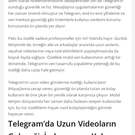
adım olarak nitelendirilmesinin sebeplerinden biri de Telegram’ın
sunduğu güvenlik ve hız. Mesajlaşma uygulamalarının güvenliği
her zaman önemli olmuştur ve Telegram, end-to-end şifreleme ve
veri merkezi güvenliği gibi önlemlerle kullanıcı verilerini koruma
konusunda ön planda yer alıyor.
Peki, bu özellik sadece profesyoneller için mi? Aslında hayır. Günlük
iletişimde de, örneğin aile ve arkadaşlar arasında uzun anıların,
seyahat videolarının veya özel etkinliklerin paylaşılmasında da
büyük fayda sağlıyor. Özellikle mobil veri kullanımının arttığı bir
dönemde, Telegram’ın veri tasarrufu yapabilme yeteneği de bu
özelliği daha cazip hale getiriyor.
Telegram’ın uzun video gönderme özelliği, kullanıcıların
ihtiyaçlarına cevap veren, güvenliği ön planda tutan ve kolay
kullanımı ile öne çıkan bir yenilik olarak karşımıza çıkıyor. Mobil
iletişim dünyasında her zaman daha fazlasını isteyen kullanıcılar
için, bu tür özelliklerin hayatı nasıl kolaylaştırdığını görmek
heyecan verici.
Telegram’da Uzun Videoların