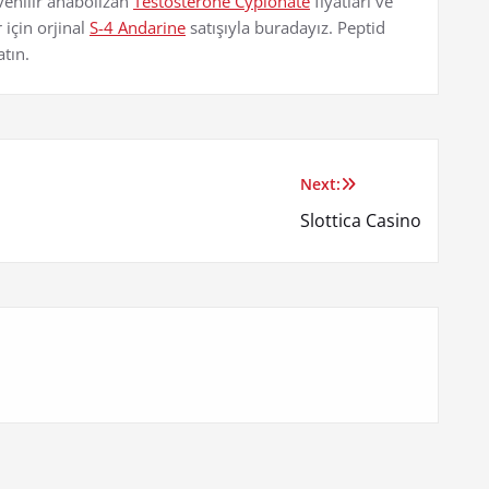
venilir anabolizan
Testosterone Cypionate
fiyatları ve
için orjinal
S-4 Andarine
satışıyla buradayız. Peptid
atın.
Next:
Slottica Casino