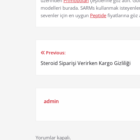
üzerinden
Primobolan
çeşitlerine göz atın. Gü
modelleri burada. SARMs kullanmak isteyenler 
sevenler için en uygun
Peptide
fiyatlarına göz 
Previous:
Yazı
Steroid Siparişi Verirken Kargo Gizliliği
gezinmesi
admin
Yorumlar kapalı.