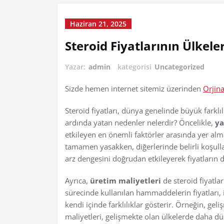
Haziran 21, 2025
Steroid Fiyatlarının Ülkele
Yazar:
admin
kategorisi
Uncategorized
Sizde hemen internet sitemiz üzerinden
Orjina
Steroid fiyatları, dünya genelinde büyük farklılı
ardında yatan nedenler nelerdir? Öncelikle,
ya
etkileyen en önemli faktörler arasında yer alm
tamamen yasakken, diğerlerinde belirli koşullar
arz dengesini doğrudan etkileyerek fiyatların
Ayrıca,
üretim maliyetleri
de steroid fiyatla
sürecinde kullanılan hammaddelerin fiyatları, i
kendi içinde farklılıklar gösterir. Örneğin, geli
maliyetleri, gelişmekte olan ülkelerde daha düşü