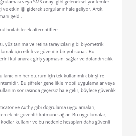
doğrulaması veya SMS onayı gibi geleneksel yöntemler
 ve etkinliği giderek sorgulanır hale geliyor. Artık,
manı geldi.
llanılabilecek alternatifler:
, yüz tanıma ve retina tarayıcıları gibi biyometrik
ulamak için etkili ve güvenilir bir yol sunar. Bu
lerini kullanarak giriş yapmasını sağlar ve dolandırıcılık
ullanıcının her oturum için tek kullanımlık bir şifre
ntemidir. Bu şifreler genellikle mobil uygulamalar veya
r kullanım sonrasında geçersiz hale gelir, böylece güvenlik
icator ve Authy gibi doğrulama uygulamaları,
eken ek bir güvenlik katmanı sağlar. Bu uygulamalar,
k kodlar kullanır ve bu nedenle hesapları daha güvenli