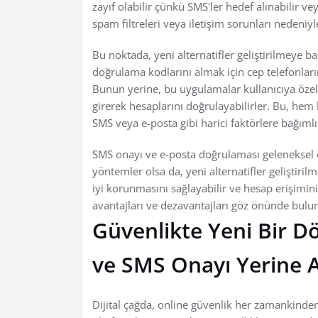
zayıf olabilir çünkü SMS'ler hedef alınabilir 
spam filtreleri veya iletişim sorunları nedeniy
Bu noktada, yeni alternatifler geliştirilmeye b
doğrulama kodlarını almak için cep telefonları
Bunun yerine, bu uygulamalar kullanıcıya özel
girerek hesaplarını doğrulayabilirler. Bu, hem
SMS veya e-posta gibi harici faktörlere bağımlılı
SMS onayı ve e-posta doğrulaması geleneksel ol
yöntemler olsa da, yeni alternatifler geliştiril
iyi korunmasını sağlayabilir ve hesap erişimini
avantajları ve dezavantajları göz önünde bulu
Güvenlikte Yeni Bir 
ve SMS Onayı Yerine A
Dijital çağda, online güvenlik her zamankind