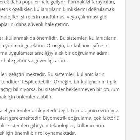
erek daha popüler hale geliyor. Parmak izi tarayıcıları,
etrik özellikler, kullanıcıların kimliklerini doğrulamak
knolojiler, şifrelerin unutulması veya çalınması gibi
aplarını daha güvenli hale getirir.
eri kullanmak da önemlidir. Bu sistemler, kullanıcıların
 yöntemi gerektirir. Örneğin, bir kullanıcı şifresini
ama uygulaması aracılığıyla ek bir doğrulama adımı
hale getirir ve güvenliği artırır.
ri geliştirilmektedir. Bu sistemler, kullanıcıların
ehditleri tespit edebilir. Örneğin, bir kullanıcının tipik
 açtığı biliniyorsa, bu sistemler beklenmeyen bir oturum
ak için önlemler alabilir.
el yöntemler artık yeterli değil. Teknolojinin evrimiyle
emleri gerekmektedir. Biyometrik doğrulama, çok faktörlü
k sistemleri gibi yeni teknolojiler, kullanıcıların
ek için önemli bir rol oynamaktadır.