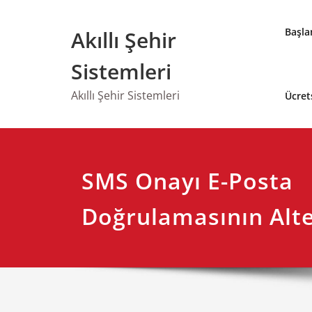
Skip
to
Başla
Akıllı Şehir
content
Sistemleri
Akıllı Şehir Sistemleri
Ücret
SMS Onayı E-Posta
Doğrulamasının Alte