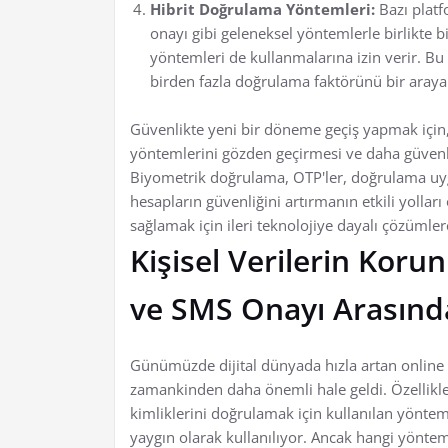
Hibrit Doğrulama Yöntemleri:
Bazı platf
onayı gibi geleneksel yöntemlerle birlikte
yöntemleri de kullanmalarına izin verir. Bu h
birden fazla doğrulama faktörünü bir araya 
Güvenlikte yeni bir döneme geçiş yapmak için
yöntemlerini gözden geçirmesi ve daha güvenli
Biyometrik doğrulama, OTP'ler, doğrulama uyg
hesapların güvenliğini artırmanın etkili yolları 
sağlamak için ileri teknolojiye dayalı çözüml
Kişisel Verilerin Kor
ve SMS Onayı Arasınd
Günümüzde dijital dünyada hızla artan online etk
zamankinden daha önemli hale geldi. Özellikle 
kimliklerini doğrulamak için kullanılan yönte
yaygın olarak kullanılıyor. Ancak hangi yöntem