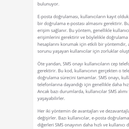
bulunuyor.
E-posta doğrulaması, kullanıcıların kayıt oldukl
bir doğrulama e-postası almasını gerektirir. Bu
erişim sağlanır. Bu yöntem, genellikle kullanıcı
erişimlerini gerektirir ve böylelikle doğrulama
hesaplarını korumak için etkili bir yöntemdir
sorunu yaşayan kullanıcılar için zorluklar oluşt
Öte yandan, SMS onayı kullanıcıların cep tele
gerektirir. Bu kod, kullanıcının gerçekten o t
doğrulama sürecini tamamlar. SMS onayı, kulla
telefonlarına dayandığı için genellikle daha hı
Ancak bazı durumlarda, kullanıcılar SMS alımı
yaşayabilirler.
Her iki yöntemin de avantajları ve dezavantajlar
değişirler. Bazı kullanıcılar, e-posta doğrula
diğerleri SMS onayının daha hızlı ve kullanıcı