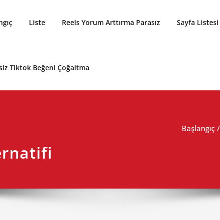
ngıç
Liste
Reels Yorum Arttırma Parasız
Sayfa Listesi
siz Tiktok Beğeni Çoğaltma
Başlangıç
rnatifi