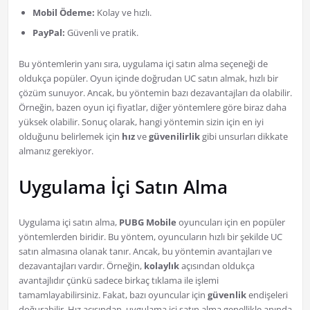
Mobil Ödeme:
Kolay ve hızlı.
PayPal:
Güvenli ve pratik.
Bu yöntemlerin yanı sıra, uygulama içi satın alma seçeneği de
oldukça popüler. Oyun içinde doğrudan UC satın almak, hızlı bir
çözüm sunuyor. Ancak, bu yöntemin bazı dezavantajları da olabilir.
Örneğin, bazen oyun içi fiyatlar, diğer yöntemlere göre biraz daha
yüksek olabilir. Sonuç olarak, hangi yöntemin sizin için en iyi
olduğunu belirlemek için
hız
ve
güvenilirlik
gibi unsurları dikkate
almanız gerekiyor.
Uygulama İçi Satın Alma
Uygulama içi satın alma,
PUBG Mobile
oyuncuları için en popüler
yöntemlerden biridir. Bu yöntem, oyuncuların hızlı bir şekilde UC
satın almasına olanak tanır. Ancak, bu yöntemin avantajları ve
dezavantajları vardır. Örneğin,
kolaylık
açısından oldukça
avantajlıdır çünkü sadece birkaç tıklama ile işlemi
tamamlayabilirsiniz. Fakat, bazı oyuncular için
güvenlik
endişeleri
doğurabilir. Hız açısından, uygulama içi satın alma genellikle anında