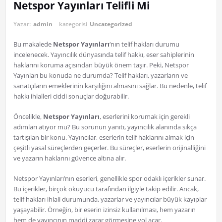
Netspor Yayınları Telifli Mi
Yazar:
admin
kategorisi
Uncategorized
Bu makalede
Netspor Yayınları
‘nın telif hakları durumu
incelenecek. Yayıncılık dünyasında telif hakkı, eser sahiplerinin
haklarını koruma açısından büyük önem taşır. Peki, Netspor
Yayınları bu konuda ne durumda? Telif hakları, yazarların ve
sanatçıların emeklerinin karşılığını almasını sağlar. Bu nedenle, telif
hakkı ihlalleri ciddi sonuçlar doğurabilir.
Öncelikle,
Netspor Yayınları
, eserlerini korumak için gerekli
adımları atıyor mu? Bu sorunun yanıtı, yayıncılık alanında sıkça
tartışılan bir konu. Yayıncılar, eserlerin telif haklarını almak için
çeşitli yasal süreçlerden geçerler. Bu süreçler, eserlerin orijinalliğini
ve yazarın haklarını güvence altına alır.
Netspor Yayınları’nın eserleri, genellikle spor odaklı içerikler sunar.
Bu içerikler, birçok okuyucu tarafından ilgiyle takip edilir. Ancak,
telif hakları ihlali durumunda, yazarlar ve yayıncılar büyük kayıplar
yaşayabilir. Örneğin, bir eserin izinsiz kullanılması, hem yazarın
hem de yayıncının maddi zarar görmesine yol açar.