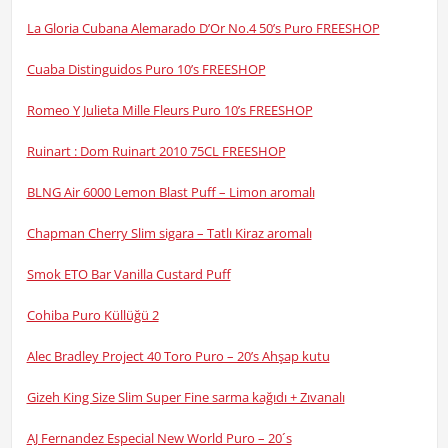
La Gloria Cubana Alemarado D’Or No.4 50’s Puro FREESHOP
Cuaba Distinguidos Puro 10’s FREESHOP
Romeo Y Julieta Mille Fleurs Puro 10’s FREESHOP
Ruinart : Dom Ruinart 2010 75CL FREESHOP
BLNG Air 6000 Lemon Blast Puff – Limon aromalı
Chapman Cherry Slim sigara – Tatlı Kiraz aromalı
Smok ETO Bar Vanilla Custard Puff
Cohiba Puro Küllüğü 2
Alec Bradley Project 40 Toro Puro – 20’s Ahşap kutu
Gizeh King Size Slim Super Fine sarma kağıdı + Zıvanalı
AJ Fernandez Especial New World Puro – 20´s