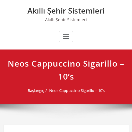
Skip
Akıllı Şehir Sistemleri
to
content
Akıllı Şehir Sistemleri
Neos Cappuccino Sigarillo –
10’s
Başlangıç
Neos Cappuccino Sigarillo – 10’s