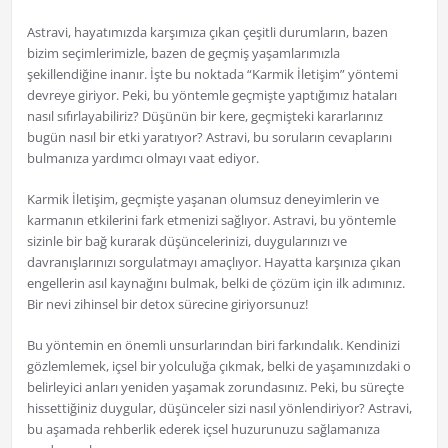
Astravi, hayatımızda karşımıza çıkan çeşitli durumların, bazen
bizim seçimlerimizle, bazen de geçmiş yaşamlarımızla
şekillendiğine inanır. İşte bu noktada “Karmik İletişim” yöntemi
devreye giriyor. Peki, bu yöntemle geçmişte yaptığımız hataları
nasıl sıfırlayabiliriz? Düşünün bir kere, geçmişteki kararlarınız
bugün nasıl bir etki yaratıyor? Astravi, bu soruların cevaplarını
bulmanıza yardımcı olmayı vaat ediyor.
Karmik İletişim, geçmişte yaşanan olumsuz deneyimlerin ve
karmanın etkilerini fark etmenizi sağlıyor. Astravi, bu yöntemle
sizinle bir bağ kurarak düşüncelerinizi, duygularınızı ve
davranışlarınızı sorgulatmayı amaçlıyor. Hayatta karşınıza çıkan
engellerin asıl kaynağını bulmak, belki de çözüm için ilk adımınız.
Bir nevi zihinsel bir detox sürecine giriyorsunuz!
Bu yöntemin en önemli unsurlarından biri farkındalık. Kendinizi
gözlemlemek, içsel bir yolculuğa çıkmak, belki de yaşamınızdaki o
belirleyici anları yeniden yaşamak zorundasınız. Peki, bu süreçte
hissettiğiniz duygular, düşünceler sizi nasıl yönlendiriyor? Astravi,
bu aşamada rehberlik ederek içsel huzurunuzu sağlamanıza