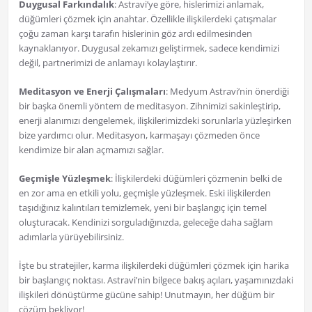
Duygusal Farkındalık
: Astravi’ye göre, hislerimizi anlamak,
düğümleri çözmek için anahtar. Özellikle ilişkilerdeki çatışmalar
çoğu zaman karşı tarafın hislerinin göz ardı edilmesinden
kaynaklanıyor. Duygusal zekamızı geliştirmek, sadece kendimizi
değil, partnerimizi de anlamayı kolaylaştırır.
Meditasyon ve Enerji Çalışmaları
: Medyum Astravi’nin önerdiği
bir başka önemli yöntem de meditasyon. Zihnimizi sakinleştirip,
enerji alanımızı dengelemek, ilişkilerimizdeki sorunlarla yüzleşirken
bize yardımcı olur. Meditasyon, karmaşayı çözmeden önce
kendimize bir alan açmamızı sağlar.
Geçmişle Yüzleşmek
: İlişkilerdeki düğümleri çözmenin belki de
en zor ama en etkili yolu, geçmişle yüzleşmek. Eski ilişkilerden
taşıdığınız kalıntıları temizlemek, yeni bir başlangıç için temel
oluşturacak. Kendinizi sorguladığınızda, geleceğe daha sağlam
adımlarla yürüyebilirsiniz.
İşte bu stratejiler, karma ilişkilerdeki düğümleri çözmek için harika
bir başlangıç noktası. Astravi’nin bilgece bakış açıları, yaşamınızdaki
ilişkileri dönüştürme gücüne sahip! Unutmayın, her düğüm bir
çözüm bekliyor!