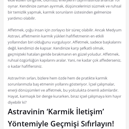
elde edilen dinginlik, olumsuz enerjilerin taşınmasında anahtar rol
oynar. Kendinize zaman ayırmak, düşüncelerinizi süzmek ve ruhsal
bir temizlik yapmak, karmik sorunların üstesinden gelmenize
yardımcı olabilir.
Affetmek, çoğu insan için zorlayıcı bir süreç olabilir. Ancak Medyum
Astravi, affetmenin karmik yükleri hafifletmenin en etkili
yollarından biri olduğunu vurguluyor. Affetmek, sadece başkalarını
değil, kendimizi de kapsar. Kendinize karşı şefkatli olmak,
geçmişteki hataları geride bırakmanın en güzel yoludur. Affetmek,
ruhsal özgürlüğün kapılarını aralar. Yani, ne kadar çok affederseniz,
o kadar hafiflersiniz.
Astravi’nin sırları, bizlere hem özde hem de pratikte karmik
sorunlarımızla baş etmenin yollarını gösteriyor. İçsel çalışmalar,
enerji dönüşümleri ve affetmek, bu yolculukta önemli adımlardır.
Hayat, karmaşık bir denge kurarken, biraz içsel çalışmaya kim hayır
diyebilir ki?
Astravinin ‘Karmik İletişim’
Yöntemiyle Geçmişi Sıfırlayın!