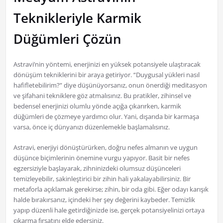
Teknikleriyle Karmik
Düğümleri Çözün
Astravi’nin yöntemi, enerjinizi en yüksek potansiyele ulaştıracak
dönüşüm tekniklerini bir araya getiriyor. “Duygusal yükleri nasıl
hafifletebilirim?” diye düşünüyorsanız, onun önerdiği meditasyon
ve şifahani tekniklere göz atmalısınız. Bu pratikler, zihinsel ve
bedensel enerjinizi olumlu yönde açığa çıkarırken, karmik
düğümleri de çözmeye yardımcı olur. Yani, dışarıda bir karmaşa
varsa, önce iç dünyanızı düzenlemekle başlamalısınız.
Astravi, enerjiyi dönüştürürken, doğru nefes almanın ve uygun
düşünce biçimlerinin önemine vurgu yapıyor. Basit bir nefes
egzersiziyle başlayarak, zihninizdeki olumsuz düşünceleri
temizleyebilir, sakinleştirici bir zihin hali yakalayabilirsiniz. Bir
metaforla açıklamak gerekirse; zihin, bir oda gibi. Eğer odayı karışık
halde bırakırsanız, içindeki her şey değerini kaybeder. Temizlik
yapıp düzenli hale getirdiğinizde ise, gerçek potansiyelinizi ortaya
çıkarma fırsatını elde edersiniz.