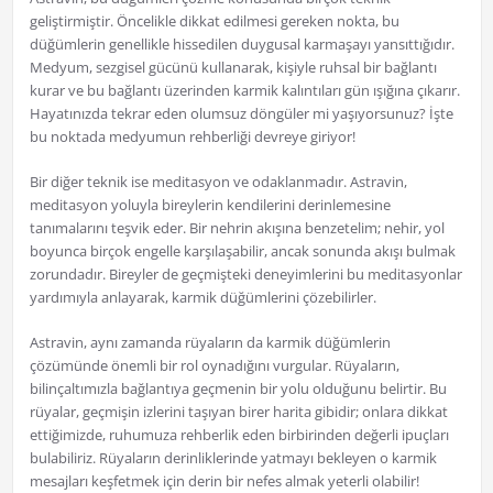
geliştirmiştir. Öncelikle dikkat edilmesi gereken nokta, bu
düğümlerin genellikle hissedilen duygusal karmaşayı yansıttığıdır.
Medyum, sezgisel gücünü kullanarak, kişiyle ruhsal bir bağlantı
kurar ve bu bağlantı üzerinden karmik kalıntıları gün ışığına çıkarır.
Hayatınızda tekrar eden olumsuz döngüler mi yaşıyorsunuz? İşte
bu noktada medyumun rehberliği devreye giriyor!
Bir diğer teknik ise meditasyon ve odaklanmadır. Astravin,
meditasyon yoluyla bireylerin kendilerini derinlemesine
tanımalarını teşvik eder. Bir nehrin akışına benzetelim; nehir, yol
boyunca birçok engelle karşılaşabilir, ancak sonunda akışı bulmak
zorundadır. Bireyler de geçmişteki deneyimlerini bu meditasyonlar
yardımıyla anlayarak, karmik düğümlerini çözebilirler.
Astravin, aynı zamanda rüyaların da karmik düğümlerin
çözümünde önemli bir rol oynadığını vurgular. Rüyaların,
bilinçaltımızla bağlantıya geçmenin bir yolu olduğunu belirtir. Bu
rüyalar, geçmişin izlerini taşıyan birer harita gibidir; onlara dikkat
ettiğimizde, ruhumuza rehberlik eden birbirinden değerli ipuçları
bulabiliriz. Rüyaların derinliklerinde yatmayı bekleyen o karmik
mesajları keşfetmek için derin bir nefes almak yeterli olabilir!