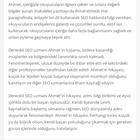
Ahmet, içeriğiyle okuyucuların ilgisini çeken ve onlara değerli
bilgiler sunan makaleler yazmayı da ihmal etmedi. Her
paragrafında, anlaşılır bir dil kullanarak SEO hakkında bilgi verirken,
okuyucuların endişelerini giderdi ve çözümler sundu. Aktif ses
kullanarak, okuyucuların içeriğe daha fazla bağlanmasını sağladı ve
onları eyleme geçmeye teşvik etti.
Derecikli SEO uzmanı Ahmet'in başarısı, sadece kazandığı
müşteriler ve bölgesindeki tanınırlıkla sınırlı kalmadı.
Fenomenleşerek, ulusal düzeyde bir itibar elde etti ve sektördeki
diğer profesyoneller tarafından takdir edildi. Ahmet'in hikayesi,
küçük bir ilçeden büyük başarıya ulaşmanın mümkün olduğunu
kanıtlıyor ve diğer SEO uzmanlarına ilham kaynağı oluyor.
Derecikli SEO uzmanı Ahmet'in hikayesi, azim, bilgi birikimi ve eşsiz
içerikle dolu bir başarı öyküsüdür. Kendi ilçesinde sınırlı
kaynaklarla başlamış olmasına rağmen, SEO dünyasında adını
duyurarak fenomenleşti. Ahmet'in hikayesi, herhangi birini, küçük
ya da büyük olsun, kendi başarı yolculuğuna çıkarmak için gereken
gücün içlerinde olduğunu hatırlatıyor.