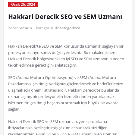
Ocak 26, 2024
Hakkari Derecik SEO ve SEM Uzmanı
Yazar:
admin
kategorisi
Uncategorized
Hakkari Derecik'te SEO ve SEM konusunda uzmanlık sağlayan bir
profesyonel arıyorsanız, doğru yerdesiniz. Bu makalede, size
Hakkari Derecik bölgesindeki en iyi SEO ve SEM uzmanının neden
tercih edilmesi gerektiğini anlatacağım.
SEO (Arama Motoru Optimizasyonu) ve SEM (Arama Motoru
Pazarlaması), çevrimiçi varlığınızı güçlendirmek ve hedef kitlenize
ulaşmak için önemli stratejilerdir. Hakkari Derecik'te bu alanda
uzmanlaşmış bir profesyonelin hizmetlerinden yararlanmak,
işletmenizin çevrimiçi başarısını artırmak için büyük bir avantaj
sağlar.
Hakkari Derecik SEO ve SEM uzmanları, yerel pazarlama
ihtiyaçlarınıza özelleştirilmiş çözümler sunarak sizi diğer
rakiplerinizden ayırır. İyi bir SEO ve SEM uzmanı, web sitenizin