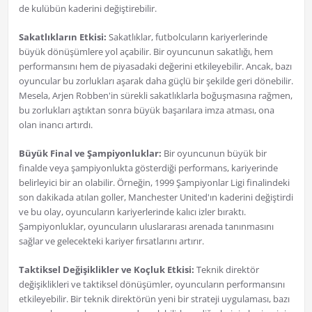
de kulübün kaderini değiştirebilir.
Sakatlıkların Etkisi:
Sakatlıklar, futbolcuların kariyerlerinde
büyük dönüşümlere yol açabilir. Bir oyuncunun sakatlığı, hem
performansını hem de piyasadaki değerini etkileyebilir. Ancak, bazı
oyuncular bu zorlukları aşarak daha güçlü bir şekilde geri dönebilir.
Mesela, Arjen Robben'in sürekli sakatlıklarla boğuşmasına rağmen,
bu zorlukları aştıktan sonra büyük başarılara imza atması, ona
olan inancı artırdı.
Büyük Final ve Şampiyonluklar:
Bir oyuncunun büyük bir
finalde veya şampiyonlukta gösterdiği performans, kariyerinde
belirleyici bir an olabilir. Örneğin, 1999 Şampiyonlar Ligi finalindeki
son dakikada atılan goller, Manchester United'ın kaderini değiştirdi
ve bu olay, oyuncuların kariyerlerinde kalıcı izler bıraktı.
Şampiyonluklar, oyuncuların uluslararası arenada tanınmasını
sağlar ve gelecekteki kariyer fırsatlarını artırır.
Taktiksel Değişiklikler ve Koçluk Etkisi:
Teknik direktör
değişiklikleri ve taktiksel dönüşümler, oyuncuların performansını
etkileyebilir. Bir teknik direktörün yeni bir strateji uygulaması, bazı