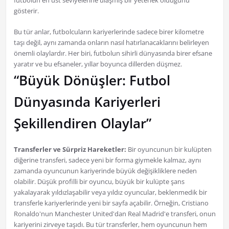
futbolun en üst seviyelerine ulaşmış bir yetenek olduğunu
gösterir.
Bu tür anlar, futbolcuların kariyerlerinde sadece birer kilometre
taşı değil, aynı zamanda onların nasıl hatırlanacaklarını belirleyen
önemli olaylardır. Her biri, futbolun sihirli dünyasında birer efsane
yaratır ve bu efsaneler, yıllar boyunca dillerden düşmez.
“Büyük Dönüşler: Futbol
Dünyasında Kariyerleri
Şekillendiren Olaylar”
Transferler ve Sürpriz Hareketler:
Bir oyuncunun bir kulüpten
diğerine transferi, sadece yeni bir forma giymekle kalmaz, aynı
zamanda oyuncunun kariyerinde büyük değişikliklere neden
olabilir. Düşük profilli bir oyuncu, büyük bir kulüpte şans
yakalayarak yıldızlaşabilir veya yıldız oyuncular, beklenmedik bir
transferle kariyerlerinde yeni bir sayfa açabilir. Örneğin, Cristiano
Ronaldo'nun Manchester United'dan Real Madrid'e transferi, onun
kariyerini zirveye taşıdı. Bu tür transferler, hem oyuncunun hem