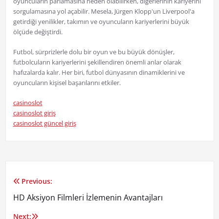
oyuncuların parlamasına neden olabilirken, diğerlerinin kariyerini
sorgulamasına yol açabilir. Mesela, Jürgen Klopp'un Liverpool'a
getirdiği yenilikler, takımın ve oyuncuların kariyerlerini büyük
ölçüde değiştirdi.
Futbol, sürprizlerle dolu bir oyun ve bu büyük dönüşler,
futbolcuların kariyerlerini şekillendiren önemli anlar olarak
hafızalarda kalır. Her biri, futbol dünyasının dinamiklerini ve
oyuncuların kişisel başarılarını etkiler.
casinoslot
casinoslot giriş
casinoslot güncel giriş
Previous:
Yazı
HD Aksiyon Filmleri İzlemenin Avantajları
gezinmesi
Next: