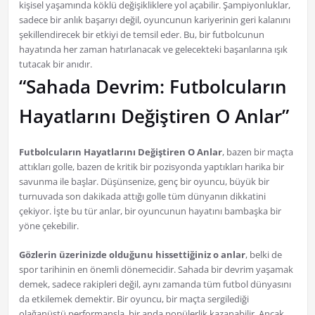
kişisel yaşamında köklü değişikliklere yol açabilir. Şampiyonluklar,
sadece bir anlık başarıyı değil, oyuncunun kariyerinin geri kalanını
şekillendirecek bir etkiyi de temsil eder. Bu, bir futbolcunun
hayatında her zaman hatırlanacak ve gelecekteki başarılarına ışık
tutacak bir anıdır.
“Sahada Devrim: Futbolcuların
Hayatlarını Değiştiren O Anlar”
Futbolcuların Hayatlarını Değiştiren O Anlar
, bazen bir maçta
attıkları golle, bazen de kritik bir pozisyonda yaptıkları harika bir
savunma ile başlar. Düşünsenize, genç bir oyuncu, büyük bir
turnuvada son dakikada attığı golle tüm dünyanın dikkatini
çekiyor. İşte bu tür anlar, bir oyuncunun hayatını bambaşka bir
yöne çekebilir.
Gözlerin üzerinizde olduğunu hissettiğiniz o anlar
, belki de
spor tarihinin en önemli dönemecidir. Sahada bir devrim yaşamak
demek, sadece rakipleri değil, aynı zamanda tüm futbol dünyasını
da etkilemek demektir. Bir oyuncu, bir maçta sergilediği
olağanüstü performansla, bir anda popülerlik kazanabilir. Ancak