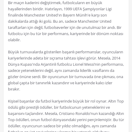
Bir maçın kaderini değiştirmek, futbolcuların en büyük
hayallerinden biridir. Hatırlayın, 1999 UEFA Şampiyonlar Ligi
finalinde Manchester United'ın Bayern Münih'e karşı son
dakikalarda attığı iki golü. Bu an, sadece Manchester United
taraftarları için değil, futbolseverler için de unutulmaz bir andı. Bir
futbolcu için bu tür bir performans, kariyerinde bir dönüm noktası
olabilir.
Büyük turnuvalarda gösterilen başarılı performanslar, oyuncuların
kariyerlerinde adeta bir sıçrama tahtası işlevi görür. Mesela, 2014
Dünya Kupası'nda Arjantinli futbolcu Lionel Messi’nin performansı,
sadece yeteneklerini değil, aynı zamanda liderlik vasıflarını da
gözler önüne serdi. Bir oyuncunun bir turnuvada öne çıkması, ona
global çapta bir tanınırlık kazandırır ve kariyerinde kalıcı izler
bırakır.
Kişisel başarılar da futbol kariyerinde büyük bir rol oynar. Altın Top
ödülü gibi prestijli ödüller, bir futbolcunun yeteneklerini ve
başarısını taçlandırır. Mesela, Cristiano Ronaldo’nun kazandığı Altın
Top ödülleri, onun futbol dünyasındaki yerini perçinlemiştir. Bu tür
ödüller, oyuncunun sadece bir yıldız olmadığını, aynı zamanda