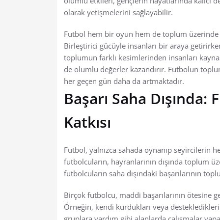
olumlu etkileri, gençlerin hayatlarında kalıcı d
olarak yetişmelerini sağlayabilir.
Futbol hem bir oyun hem de toplum üzerinde d
Birleştirici gücüyle insanları bir araya getirir
toplumun farklı kesimlerinden insanları kayna
de olumlu değerler kazandırır. Futbolun toplu
her geçen gün daha da artmaktadır.
Başarı Saha Dışında: 
Katkısı
Futbol, yalnızca sahada oynanıp seyircilerin h
futbolcuların, hayranlarının dışında toplum üz
futbolcuların saha dışındaki başarılarının topl
Birçok futbolcu, maddi başarılarının ötesine ge
Örneğin, kendi kurdukları veya destekledikleri v
gruplara yardım gibi alanlarda çalışmalar yapar