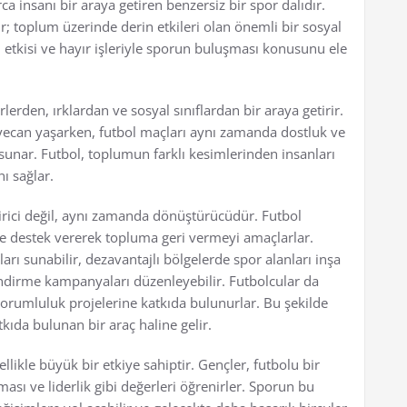
 insanı bir araya getiren benzersiz bir spor dalıdır.
r; toplum üzerinde derin etkileri olan önemli bir sosyal
etkisi ve hayır işleriyle sporun buluşması konusunu ele
ürlerden, ırklardan ve sosyal sınıflardan bir araya getirir.
eyecan yaşarken, futbol maçları aynı zamanda dostluk ve
sunar. Futbol, toplumun farklı kesimlerinden insanları
ı sağlar.
tirici değil, aynı zamanda dönüştürücüdür. Futbol
rine destek vererek topluma geri vermeyi amaçlarlar.
ları sunabilir, dezavantajlı bölgelerde spor alanları inşa
endirme kampanyaları düzenleyebilir. Futbolcular da
 sorumluluk projelerine katkıda bulunurlar. Bu şekilde
kıda bulunan bir araç haline gelir.
llikle büyük bir etkiye sahiptir. Gençler, futbolu bir
ası ve liderlik gibi değerleri öğrenirler. Sporun bu