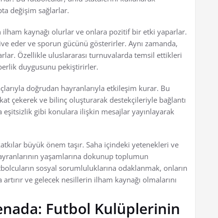
ta değişim sağlarlar.
 ilham kaynağı olurlar ve onlara pozitif bir etki yaparlar.
otive eder ve sporun gücünü gösterirler. Aynı zamanda,
rlar. Özellikle uluslararası turnuvalarda temsil ettikleri
aberlik duygusunu pekiştirirler.
açlarıyla doğrudan hayranlarıyla etkileşim kurar. Bu
at çekerek ve bilinç oluşturarak destekçileriyle bağlantı
ya eşitsizlik gibi konulara ilişkin mesajlar yayınlayarak
atkılar büyük önem taşır. Saha içindeki yetenekleri ve
a hayranlarının yaşamlarına dokunup toplumun
Futbolcuların sosyal sorumluluklarına odaklanmak, onların
 artırır ve gelecek nesillerin ilham kaynağı olmalarını
nada: Futbol Kulüplerinin