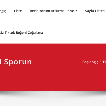
ngıç
Liste
Reels Yorum Arttırma Parasız
Sayfa Listesi
siz Tiktok Beğeni Çoğaltma
ri Sporun
Başlangıç
F
ı