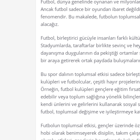
Futbol, dünya genelinde oynanan ve milyonlarca
Ancak futbol sadece bir oyundan ibaret değildi
fenomendir. Bu makalede, futbolun toplumsal 
alacağız.
Futbol, birleştirici gücüyle insanları farklı kült
Stadyumlarda, taraftarlar birlikte sevinç ve h
dayanışma duygularının da pekiştiği ortamlar 
bir araya getirerek ortak paydada buluşmaların
Bu spor dalının toplumsal etkisi sadece birleş
kulüpleri ve futbolcular, çeşitli hayır projele
Örneğin, futbol kulüpleri gençlere eğitim fırsat
edebilir veya toplum sağlığına yönelik bilinçl
kendi ünlerini ve gelirlerini kullanarak sosyal
futbol, toplumsal değişime ve iyileştirmeye kat
Futbolun toplumsal etkisi, gençler üzerinde öze
hobi olarak benimseyerek disiplin, takım çalışm