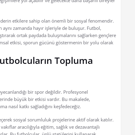
eğişimlere yol açabilir ve gelecekte daha başarılı bireyler
erin etkilere sahip olan önemli bir sosyal fenomendir.
ken aynı zamanda hayır işleriyle de buluşur. Futbol,
ştırarak ortak paydada buluşmalarını sağlarken gençlere
msal etkisi, sporun gücünü göstermenin bir yolu olarak
Futbolcuların Topluma
eyecanlandığı bir spor değildir. Profesyonel
erinde büyük bir etkisi vardır. Bu makalede,
uma nasıl katkı sağladığını keşfedeceğiz.
çerek sosyal sorumluluk projelerine aktif olarak katılır.
akıflar aracılığıyla eğitim, sağlık ve dezavantajlı
lar. Bu futbolcular, ünlü statülerini kullanarak