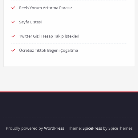
Reels Yorum Arttırma Parasız
Sayfa Listesi
Twitter Gizli Hesap Takip İstekleri
Ücretsiz Tiktok Beğeni Çoğaltma
Proudly powered by
WordPress
| Theme:
SpicePress
by SpiceThemes