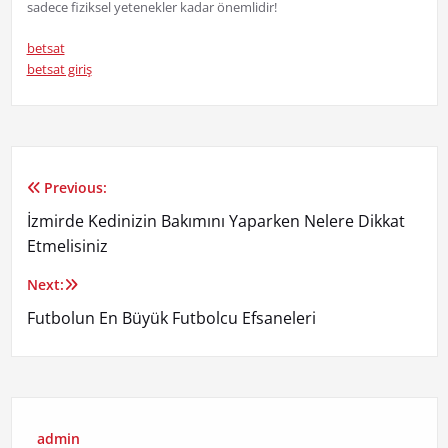
sadece fiziksel yetenekler kadar önemlidir!
betsat
betsat giriş
Previous:
Yazı
İzmirde Kedinizin Bakımını Yaparken Nelere Dikkat
gezinmesi
Etmelisiniz
Next:
Futbolun En Büyük Futbolcu Efsaneleri
admin