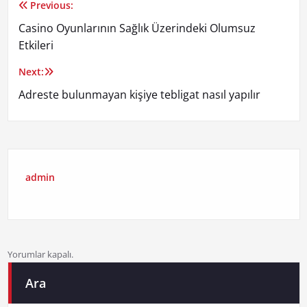
Previous:
Yazı
Casino Oyunlarının Sağlık Üzerindeki Olumsuz
gezinmesi
Etkileri
Next:
Adreste bulunmayan kişiye tebligat nasıl yapılır
admin
Yorumlar kapalı.
Ara