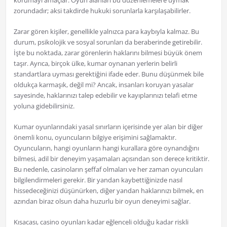
korumayı amaçlar. Oyun alanları bu düzenlemelere uymak
zorundadır; aksi takdirde hukuki sorunlarla karşılaşabilirler.
Zarar gören kişiler, genellikle yalnızca para kaybıyla kalmaz. Bu
durum, psikolojik ve sosyal sorunları da beraberinde getirebilir.
İşte bu noktada, zarar görenlerin haklarını bilmesi büyük önem
taşır. Ayrıca, birçok ülke, kumar oynanan yerlerin belirli
standartlara uyması gerektiğini ifade eder. Bunu düşünmek bile
oldukça karmaşık, değil mi? Ancak, insanları koruyan yasalar
sayesinde, haklarınızı talep edebilir ve kayıplarınızı telafi etme
yoluna gidebilirsiniz.
Kumar oyunlarındaki yasal sınırların içerisinde yer alan bir diğer
önemli konu, oyuncuların bilgiye erişimini sağlamaktır.
Oyuncuların, hangi oyunların hangi kurallara göre oynandığını
bilmesi, adil bir deneyim yaşamaları açısından son derece kritiktir.
Bu nedenle, casinoların şeffaf olmaları ve her zaman oyuncuları
bilgilendirmeleri gerekir. Bir yandan kaybettiğinizde nasıl
hissedeceğinizi düşünürken, diğer yandan haklarınızı bilmek, en
azından biraz olsun daha huzurlu bir oyun deneyimi sağlar.
Kısacası, casino oyunları kadar eğlenceli olduğu kadar riskli