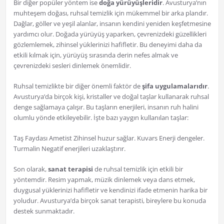
Bir diğer popüler yöntem ise
doğa yürüyüşleridir
. Avusturya’nın
muhteşem doğası, ruhsal temizlik için mükemmel bir arka plandır.
Dağlar, göller ve yeşil alanlar, insanın kendini yeniden keşfetmesine
yardımcı olur. Doğada yürüyüş yaparken, çevrenizdeki güzellikleri
gözlemlemek, zihinsel yüklerinizi hafifletir. Bu deneyimi daha da
etkili kılmak için, yürüyüş sırasında derin nefes almak ve
çevrenizdeki sesleri dinlemek önemlidir.
Ruhsal temizlikte bir diğer önemli faktör de
şifa uygulamalarıdır
.
Avusturya’da birçok kişi, kristaller ve doğal taşlar kullanarak ruhsal
denge sağlamaya çalışır. Bu taşların enerjileri, insanın ruh halini
olumlu yönde etkileyebilir. İşte bazı yaygın kullanılan taşlar:
Taş Faydası Ametist Zihinsel huzur sağlar. Kuvars Enerji dengeler.
Turmalin Negatif enerjileri uzaklaştırır.
Son olarak,
sanat terapisi
de ruhsal temizlik için etkili bir
yöntemdir. Resim yapmak, müzik dinlemek veya dans etmek,
duygusal yüklerinizi hafifletir ve kendinizi ifade etmenin harika bir
yoludur. Avusturya’da birçok sanat terapisti, bireylere bu konuda
destek sunmaktadır.