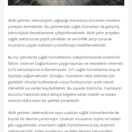
Akıllı şehirler, teknolojinin sağladığı imkanlarla donatılan modern
yerleşim birimleridir. Bu şehirlerdeki sağlık hizmetleri de gelişmiş
teknolojiyle desteklenerek iyileştirilmektedir. Akıllı şehir projeleri,
sağlık sektöründe çeşitli yenilikler ve verimlilik artışı sunarak
insanların yaşam kalitesini yükseltmeyi hedeflemektedir.
Bu tür şehirlerde sağlık hizmetlerinin iyileştirilmesinde önemli bir
faktör, internet bağlantısının yaygınlaşması ve nesnelerin interneti
(IoT) teknolojisinin kullanılmasıdır. IoT, sağlık hizmetlerine büyük
faydalar sağlamaktadır. Örneğin, hastaların takip edilmesi için
giyilebilir cihazlar kullanılarak vücut fonksiyonları anlık olarak
izlenebilir ve veriler kaydedilebilir. Bu sayede doktorlar, hastaların
durumu hakkında daha detaylı bilgilere sahip olabilir ve tedavi
sürecini daha etkin bir şekilde yönetebilir.
Akıllı şehirler, telemedicine veya uzaktan sağlık hizmetlerinde de
büyük bir devrim yaratmıştır. Uzaktan muayene, teşhis ve tedavi
gibi uygulamalar, insanların sağlık hizmetlerine kolay erişimini
sağlamaktadır. Video konferans ve diğer iletişim teknolojileri