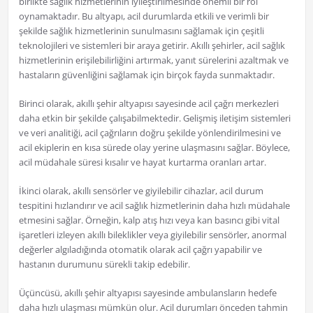
birlikte sağlık hizmetlerinin iyileştirilmesinde önemli bir rol
oynamaktadır. Bu altyapı, acil durumlarda etkili ve verimli bir
şekilde sağlık hizmetlerinin sunulmasını sağlamak için çeşitli
teknolojileri ve sistemleri bir araya getirir. Akıllı şehirler, acil sağlık
hizmetlerinin erişilebilirliğini artırmak, yanıt sürelerini azaltmak ve
hastaların güvenliğini sağlamak için birçok fayda sunmaktadır.
Birinci olarak, akıllı şehir altyapısı sayesinde acil çağrı merkezleri
daha etkin bir şekilde çalışabilmektedir. Gelişmiş iletişim sistemleri
ve veri analitiği, acil çağrıların doğru şekilde yönlendirilmesini ve
acil ekiplerin en kısa sürede olay yerine ulaşmasını sağlar. Böylece,
acil müdahale süresi kısalır ve hayat kurtarma oranları artar.
İkinci olarak, akıllı sensörler ve giyilebilir cihazlar, acil durum
tespitini hızlandırır ve acil sağlık hizmetlerinin daha hızlı müdahale
etmesini sağlar. Örneğin, kalp atış hızı veya kan basıncı gibi vital
işaretleri izleyen akıllı bileklikler veya giyilebilir sensörler, anormal
değerler algıladığında otomatik olarak acil çağrı yapabilir ve
hastanın durumunu sürekli takip edebilir.
Üçüncüsü, akıllı şehir altyapısı sayesinde ambulansların hedefe
daha hızlı ulaşması mümkün olur. Acil durumları önceden tahmin