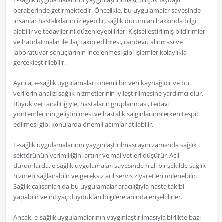
E-sağlık uygulamalarının yaygınlaştırılması, birçok faydayı
beraberinde getirmektedir. Öncelikle, bu uygulamalar sayesinde
insanlar hastalıklarını izleyebilir, sağlık durumları hakkında bilgi
alabilir ve tedavilerini düzenleyebilirler. Kişiselleştirilmiş bildirimler
ve hatırlatmalar ile ilaç takip edilmesi, randevu alınması ve
laboratuvar sonuçlarının incelenmesi gibi işlemler kolaylıkla
gerçekleştirilebilir.
Ayrıca, e-sağlık uygulamaları önemli bir veri kaynağıdır ve bu
verilerin analizi sağlık hizmetlerinin iyileştirilmesine yardımcı olur.
Büyük veri analitiğiyle, hastaların gruplanması, tedavi
yöntemlerinin geliştirilmesi ve hastalık salgınlarının erken tespit
edilmesi gibi konularda önemli adımlar atılabilir.
E-sağlık uygulamalarının yaygınlaştırılması aynı zamanda sağlık
sektörünün verimliliğini artırır ve maliyetleri düşürür. Acil
durumlarda, e-sağlık uygulamaları sayesinde hızlı bir şekilde sağlık
hizmeti sağlanabilir ve gereksiz acil servis ziyaretleri önlenebilir.
Sağlık çalışanları da bu uygulamalar aracılığıyla hasta takibi
yapabilir ve ihtiyaç duydukları bilgilere anında erişebilirler.
Ancak, e-sağlık uygulamalarının yaygınlaştırılmasıyla birlikte bazı