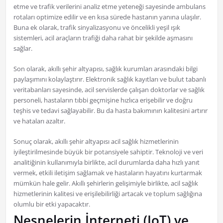
etme ve trafik verilerini analiz etme yeteneği sayesinde ambulans
rotaları optimize edilir ve en kısa sürede hastanın yanına ulaşılır.
Buna ek olarak, trafik sinyalizasyonu ve öncelikli yeşil ışık
sistemleri, acil araçların trafiği daha rahat bir şekilde aşmasını
sağlar.
Son olarak, akıllı şehir altyapısı, sağlık kurumları arasındaki bilgi
paylaşımını kolaylaştırır. Elektronik sağlık kayıtları ve bulut tabanlı
veritabanları sayesinde, acil servislerde çalışan doktorlar ve sağlık
personeli, hastaların tıbbi geçmişine hızlıca erişebilir ve doğru
teşhis ve tedavi sağlayabilir. Bu da hasta bakımının kalitesini artırır
ve hataları azaltır.
Sonuç olarak, akıllı şehir altyapısı acil sağlık hizmetlerinin
iyileştirilmesinde büyük bir potansiyele sahiptir. Teknoloji ve veri
analitiğinin kullanımıyla birlikte, acil durumlarda daha hızlı yanıt
vermek, etkili iletişim sağlamak ve hastaların hayatını kurtarmak
mümkün hale gelir. Akıllı şehirlerin gelişimiyle birlikte, acil sağlık
hizmetlerinin kalitesi ve erişilebilirliği artacak ve toplum sağlığına
olumlu bir etki yapacaktır.
Nesnelerin İnterneti (IoT) ve