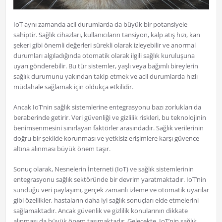
IoT aynı zamanda acil durumlarda da büyük bir potansiyele
sahiptir. Sağlık cihazları, kullanıcıların tansiyon, kalp atış hızı, kan
şekeri gibi önemli değerleri sürekli olarak izleyebilir ve anormal
durumları algıladığında otomatik olarak ilgili sağlık kuruluşuna
uyarı gönderebilir. Bu tür sistemler, yaşlı veya bağımlı bireylerin
sağlık durumunu yakından takip etmek ve acil durumlarda hızlı
müdahale sağlamak için oldukça etkilidir.
Ancak IoT’nin sağlık sistemlerine entegrasyonu bazı zorlukları da
beraberinde getirir. Veri güvenliği ve gizlilik riskleri, bu teknolojinin
benimsenmesini sınırlayan faktörler arasındadır. Sağlık verilerinin
doğru bir şekilde korunması ve yetkisiz erişimlere karşı güvence
altına alınması büyük önem taşır.
Sonuç olarak, Nesnelerin İnterneti (IoT) ve sağlık sistemlerinin
entegrasyonu sağlık sektöründe bir devrim yaratmaktadır. IoT’nin
sunduğu veri paylaşımı, gerçek zamanlı izleme ve otomatik uyarılar
gibi özellikler, hastaların daha iyi sağlık sonuçları elde etmelerini
sağlamaktadır. Ancak güvenlik ve gizlilik konularının dikkate
alınması da büyük önem taşımaktadır. Gelecekte, IoT’nin sağlık