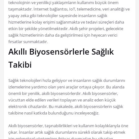
teknolojinin ve yenilikçi yaklaşımların kullanımı büyük önem
taşımaktadır. İnternet bağlantısı, IoT, telemedicine, veri analitiği ve
yapay zeka gibi teknolojiler sayesinde insanların sağlık
hizmetlerine kolay erişimi sağlanmakta ve tedavi süreçleri daha
etkin bir şekilde yönetilmektedir. Akıllı şehir projeleri, gelecekte
sağlık hizmetlerinin daha da geliştirilmesi için heyecan verici
fırsatlar sunmaktadır.
Akıllı Biyosensörlerle Sağlık
Takibi
Sağlık teknolojileri hızla gelişiyor ve insanların sağlık durumlarını
izlemelerine yardımcı olan yeni araçlar ortaya çıkıyor. Bu alanda
önemli bir yenilik, akıllı biyosensörlerdir. Akıllı biyosensörler,
vücuttan elde edilen verileri toplayan ve analiz eden küçük
elektronik cihazlardır. Bu makalede, akıllı biyosensörlerin sağlık
takibine nasıl katkıda bulunduğunu inceleyeceğiz.
Akıllı biyosensörler, taşınabilirlikleri ve kullanım kolaylıklarıyla öne
çıkar. İnsanlar artık sağlık durumlarını sürekli olarak takip etmek
için geleneksel yöntemlere ihtiyaç duymadan bu cihazları